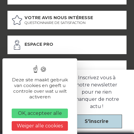
VOTRE AVIS NOUS INTÉRESSE
QUESTIONNAIRE DE SATISFACTION
ESPACE PRO
ESPACE PRESSE
Inscrivez vous à
Deze site maakt gebruik
notre newsletter
van cookies en geeft u
controle over wat u wilt
pour ne rien
LES PARTENAIRES
activeren
manquer de notre
–
–
Mentions légales
Politique de confidentialité
CGV
actu !
OK, accepteer alle
S'inscrire
Une réalisation
Weiger alle cookies