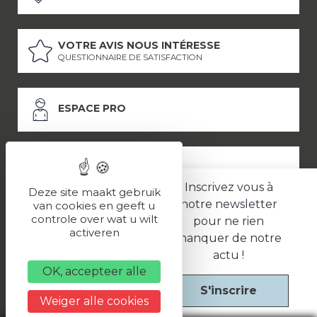
VOTRE AVIS NOUS INTÉRESSE
QUESTIONNAIRE DE SATISFACTION
ESPACE PRO
ESPACE PRESSE
Inscrivez vous à
Deze site maakt gebruik
notre newsletter
van cookies en geeft u
controle over wat u wilt
pour ne rien
LES PARTENAIRES
activeren
manquer de notre
–
–
Mentions légales
Politique de confidentialité
CGV
actu !
OK, accepteer alle
S'inscrire
Une réalisation
Weiger alle cookies