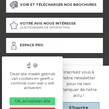
VOIR ET TÉLÉCHARGER NOS BROCHURES
VOTRE AVIS NOUS INTÉRESSE
QUESTIONNAIRE DE SATISFACTION
ESPACE PRO
ESPACE PRESSE
Inscrivez vous à
Deze site maakt gebruik
notre newsletter
van cookies en geeft u
controle over wat u wilt
pour ne rien
LES PARTENAIRES
activeren
manquer de notre
–
–
Mentions légales
Politique de confidentialité
CGV
actu !
OK, accepteer alle
S'inscrire
Une réalisation