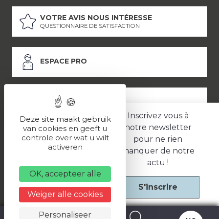
VOTRE AVIS NOUS INTÉRESSE
QUESTIONNAIRE DE SATISFACTION
ESPACE PRO
ESPACE PRESSE
Inscrivez vous à
Deze site maakt gebruik
notre newsletter
van cookies en geeft u
controle over wat u wilt
pour ne rien
LES PARTENAIRES
activeren
manquer de notre
–
–
Mentions légales
Politique de confidentialité
CGV
actu !
OK, accepteer alle
S'inscrire
Une réalisation
Weiger alle cookies
Personaliseer