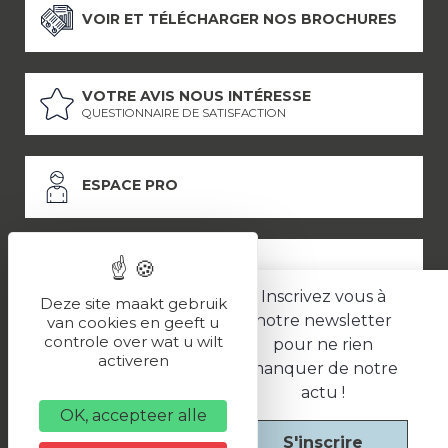
VOIR ET TÉLÉCHARGER NOS BROCHURES
VOTRE AVIS NOUS INTÉRESSE
QUESTIONNAIRE DE SATISFACTION
ESPACE PRO
ESPACE PRESSE
Inscrivez vous à
Deze site maakt gebruik
notre newsletter
van cookies en geeft u
controle over wat u wilt
pour ne rien
LES PARTENAIRES
activeren
manquer de notre
–
–
Mentions légales
Politique de confidentialité
CGV
actu !
OK, accepteer alle
S'inscrire
Une réalisation