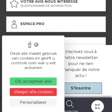
VOTRE AVIS NOUS INTÉRESSE
QUESTIONNAIRE DE SATISFACTION
ESPACE PRO
ESPACE PRESSE
Inscrivez vous à
Deze site maakt gebruik
notre newsletter
van cookies en geeft u
controle over wat u wilt
pour ne rien
LES PARTENAIRES
activeren
manquer de notre
–
–
Mentions légales
Politique de confidentialité
CGV
actu !
OK, accepteer alle
S'inscrire
Une réalisation
Weiger alle cookies
Personaliseer
Carte
Billetterie
Rechercher