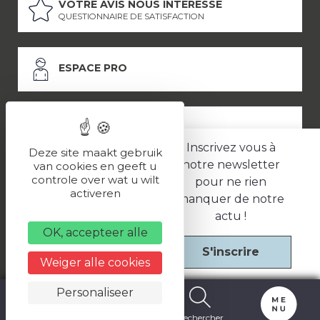
VOTRE AVIS NOUS INTÉRESSE
QUESTIONNAIRE DE SATISFACTION
ESPACE PRO
ESPACE PRESSE
Inscrivez vous à
Deze site maakt gebruik
notre newsletter
van cookies en geeft u
controle over wat u wilt
pour ne rien
LES PARTENAIRES
activeren
manquer de notre
–
–
Mentions légales
Politique de confidentialité
CGV
actu !
OK, accepteer alle
S'inscrire
Une réalisation
Weiger alle cookies
Personaliseer
Carte
Billetterie
Rechercher