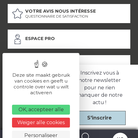
VOTRE AVIS NOUS INTÉRESSE
QUESTIONNAIRE DE SATISFACTION
ESPACE PRO
ESPACE PRESSE
Inscrivez vous à
Deze site maakt gebruik
notre newsletter
van cookies en geeft u
controle over wat u wilt
pour ne rien
LES PARTENAIRES
activeren
manquer de notre
–
–
Mentions légales
Politique de confidentialité
CGV
actu !
OK, accepteer alle
S'inscrire
Une réalisation
Weiger alle cookies
Personaliseer