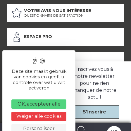
VOTRE AVIS NOUS INTÉRESSE
QUESTIONNAIRE DE SATISFACTION
ESPACE PRO
ESPACE PRESSE
Inscrivez vous à
Deze site maakt gebruik
notre newsletter
van cookies en geeft u
controle over wat u wilt
pour ne rien
LES PARTENAIRES
activeren
manquer de notre
–
–
Mentions légales
Politique de confidentialité
CGV
actu !
OK, accepteer alle
S'inscrire
Une réalisation
Weiger alle cookies
Personaliseer