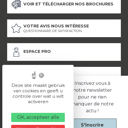
VOIR ET TÉLÉCHARGER NOS BROCHURES
VOTRE AVIS NOUS INTÉRESSE
QUESTIONNAIRE DE SATISFACTION
ESPACE PRO
ESPACE PRESSE
Inscrivez vous à
Deze site maakt gebruik
notre newsletter
van cookies en geeft u
controle over wat u wilt
pour ne rien
LES PARTENAIRES
activeren
manquer de notre
–
–
Mentions légales
Politique de confidentialité
CGV
actu !
OK, accepteer alle
S'inscrire
Une réalisation