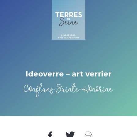
Cookies beheer paneel
Ideoverre – art verrier
Conflans-Sainte-Honorine