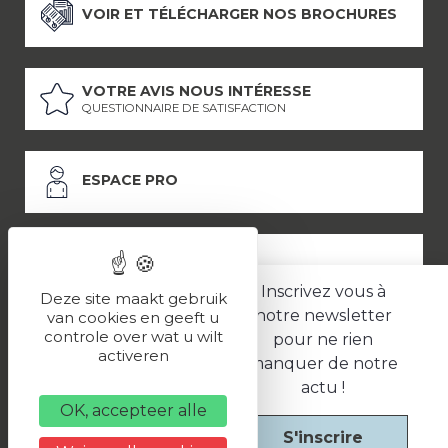
VOIR ET TÉLÉCHARGER NOS BROCHURES
VOTRE AVIS NOUS INTÉRESSE
QUESTIONNAIRE DE SATISFACTION
ESPACE PRO
ESPACE PRESSE
Inscrivez vous à
Deze site maakt gebruik
notre newsletter
van cookies en geeft u
controle over wat u wilt
pour ne rien
LES PARTENAIRES
activeren
manquer de notre
–
–
Mentions légales
Politique de confidentialité
CGV
actu !
OK, accepteer alle
S'inscrire
Une réalisation