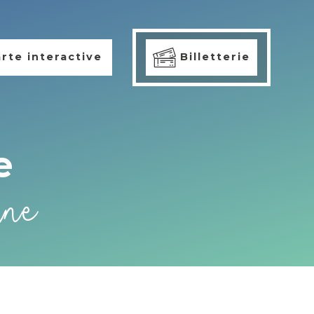
rte interactive
Billetterie
e
ine