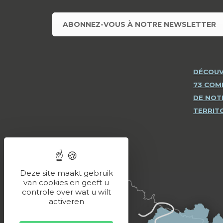
ABONNEZ-VOUS À NOTRE NEWSLETTER
DÉCOUV
73 CO
DE NOT
TERRIT
Deze site maakt gebruik
van cookies en geeft u
controle over wat u wilt
activeren