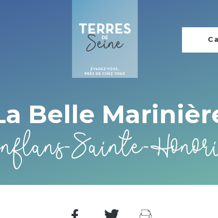
Ca
La Belle Marinièr
nflans-Sainte-Honor