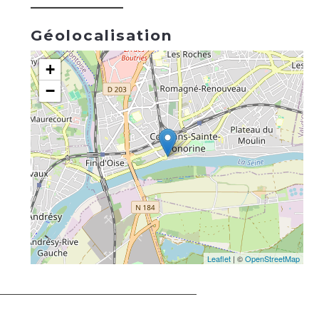
Géolocalisation
+
−
Leaflet
| ©
OpenStreetMap