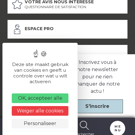
VOTRE AVIS NOUS INTÉRESSE
QUESTIONNAIRE DE SATISFACTION
ESPACE PRO
ESPACE PRESSE
Inscrivez vous à
Deze site maakt gebruik
notre newsletter
van cookies en geeft u
controle over wat u wilt
pour ne rien
LES PARTENAIRES
activeren
manquer de notre
–
–
Mentions légales
Politique de confidentialité
CGV
actu !
OK, accepteer alle
S'inscrire
Une réalisation
Weiger alle cookies
Personaliseer
Carte
Billetterie
Rechercher