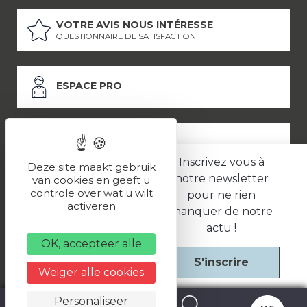
VOTRE AVIS NOUS INTÉRESSE
QUESTIONNAIRE DE SATISFACTION
ESPACE PRO
ESPACE PRESSE
Inscrivez vous à
Deze site maakt gebruik
notre newsletter
van cookies en geeft u
controle over wat u wilt
pour ne rien
LES PARTENAIRES
activeren
manquer de notre
–
–
Mentions légales
Politique de confidentialité
CGV
actu !
OK, accepteer alle
S'inscrire
Une réalisation
Weiger alle cookies
Personaliseer