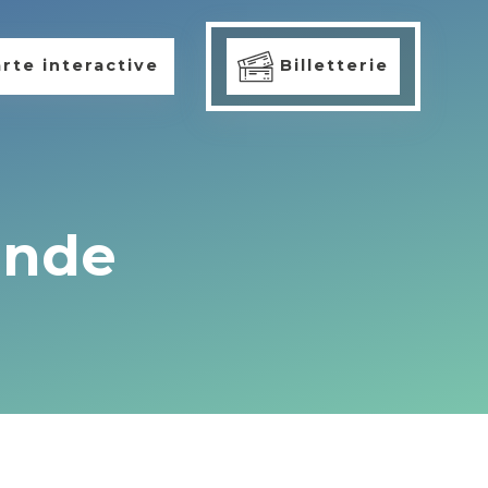
rte interactive
Billetterie
ande