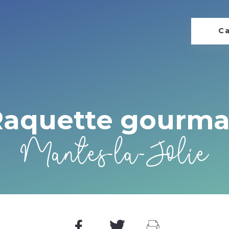
Ca
Raquette gourm
Mantes-la-Jolie