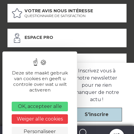
VOTRE AVIS NOUS INTÉRESSE
QUESTIONNAIRE DE SATISFACTION
ESPACE PRO
ESPACE PRESSE
Inscrivez vous à
Deze site maakt gebruik
notre newsletter
van cookies en geeft u
controle over wat u wilt
pour ne rien
LES PARTENAIRES
activeren
manquer de notre
–
–
Mentions légales
Politique de confidentialité
CGV
actu !
OK, accepteer alle
S'inscrire
Une réalisation
Weiger alle cookies
Personaliseer