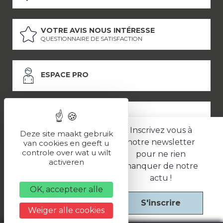
VOTRE AVIS NOUS INTÉRESSE
QUESTIONNAIRE DE SATISFACTION
ESPACE PRO
ESPACE PRESSE
Inscrivez vous à
Deze site maakt gebruik
notre newsletter
van cookies en geeft u
controle over wat u wilt
pour ne rien
LES PARTENAIRES
activeren
manquer de notre
–
–
Mentions légales
Politique de confidentialité
CGV
actu !
OK, accepteer alle
S'inscrire
Une réalisation
Weiger alle cookies