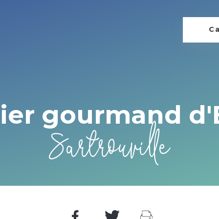
Ca
lier gourmand d'
Sartrouville