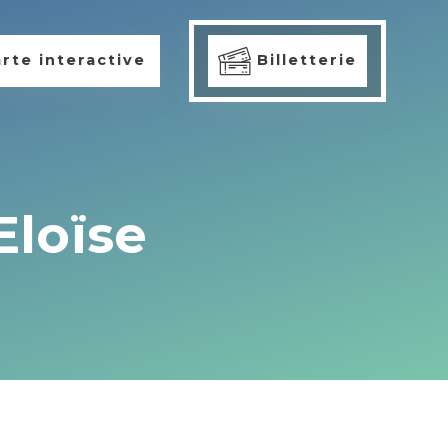
rte interactive
Billetterie
Eloïse