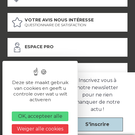
VOTRE AVIS NOUS INTÉRESSE
QUESTIONNAIRE DE SATISFACTION
ESPACE PRO
ESPACE PRESSE
Inscrivez vous à
Deze site maakt gebruik
notre newsletter
van cookies en geeft u
controle over wat u wilt
pour ne rien
LES PARTENAIRES
activeren
manquer de notre
–
–
Mentions légales
Politique de confidentialité
CGV
actu !
OK, accepteer alle
S'inscrire
Une réalisation
Weiger alle cookies