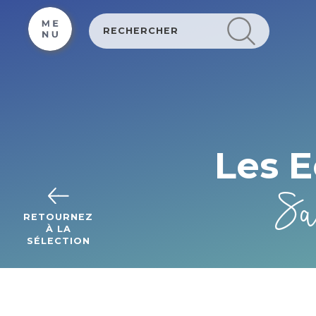
Cookies beheer paneel
Les E
Sa
RETOURNEZ
À LA
SÉLECTION