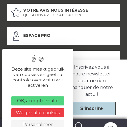
VOTRE AVIS NOUS INTÉRESSE
QUESTIONNAIRE DE SATISFACTION
ESPACE PRO
ESPACE PRESSE
Inscrivez vous à
Deze site maakt gebruik
notre newsletter
van cookies en geeft u
controle over wat u wilt
pour ne rien
LES PARTENAIRES
activeren
manquer de notre
–
–
Mentions légales
Politique de confidentialité
CGV
actu !
OK, accepteer alle
S'inscrire
Une réalisation
Weiger alle cookies
Personaliseer