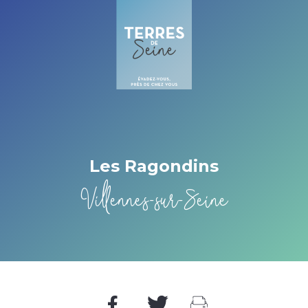
Cookies beheer paneel
Les Ragondins
Villennes-sur-Seine