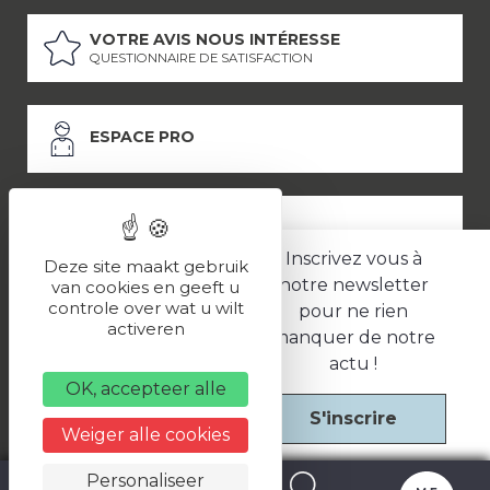
VOTRE AVIS NOUS INTÉRESSE
QUESTIONNAIRE DE SATISFACTION
ESPACE PRO
ESPACE PRESSE
Inscrivez vous à
Deze site maakt gebruik
notre newsletter
van cookies en geeft u
controle over wat u wilt
pour ne rien
LES PARTENAIRES
activeren
manquer de notre
–
–
Mentions légales
Politique de confidentialité
CGV
actu !
OK, accepteer alle
S'inscrire
Une réalisation
Weiger alle cookies
Personaliseer