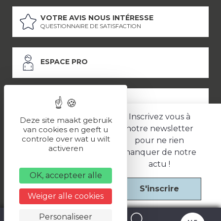
VOTRE AVIS NOUS INTÉRESSE
QUESTIONNAIRE DE SATISFACTION
ESPACE PRO
ESPACE PRESSE
Inscrivez vous à
Deze site maakt gebruik
notre newsletter
van cookies en geeft u
controle over wat u wilt
pour ne rien
LES PARTENAIRES
activeren
manquer de notre
–
–
Mentions légales
Politique de confidentialité
CGV
actu !
OK, accepteer alle
S'inscrire
Une réalisation
Weiger alle cookies
Personaliseer