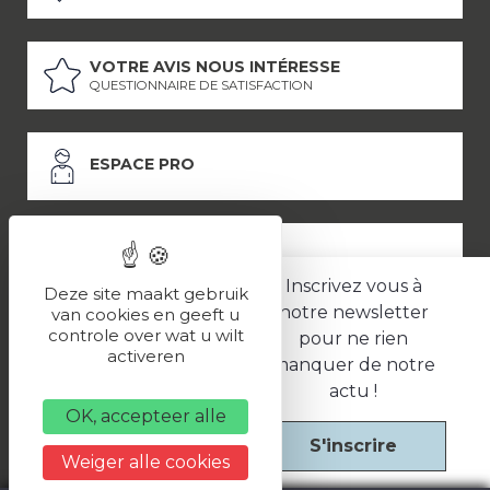
VOTRE AVIS NOUS INTÉRESSE
QUESTIONNAIRE DE SATISFACTION
ESPACE PRO
ESPACE PRESSE
Inscrivez vous à
Deze site maakt gebruik
notre newsletter
van cookies en geeft u
controle over wat u wilt
pour ne rien
LES PARTENAIRES
activeren
manquer de notre
–
–
Mentions légales
Politique de confidentialité
CGV
actu !
OK, accepteer alle
S'inscrire
Une réalisation
Weiger alle cookies