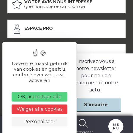
VOTRE AVIS NOUS INTÉRESSE
QUESTIONNAIRE DE SATISFACTION
ESPACE PRO
ESPACE PRESSE
Inscrivez vous à
Deze site maakt gebruik
notre newsletter
van cookies en geeft u
controle over wat u wilt
pour ne rien
LES PARTENAIRES
activeren
manquer de notre
–
–
Mentions légales
Politique de confidentialité
CGV
actu !
OK, accepteer alle
S'inscrire
Une réalisation
Weiger alle cookies
Personaliseer
Carte
Billetterie
Rechercher