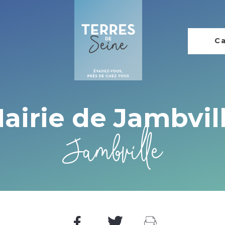
Ca
airie de Jambvil
Jambville