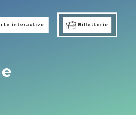
rte interactive
Billetterie
le