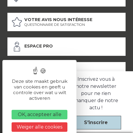
VOTRE AVIS NOUS INTÉRESSE
QUESTIONNAIRE DE SATISFACTION
ESPACE PRO
ESPACE PRESSE
Inscrivez vous à
Deze site maakt gebruik
notre newsletter
van cookies en geeft u
controle over wat u wilt
pour ne rien
LES PARTENAIRES
activeren
manquer de notre
–
–
Mentions légales
Politique de confidentialité
CGV
actu !
OK, accepteer alle
S'inscrire
Une réalisation
Weiger alle cookies