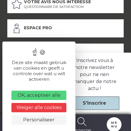
VOTRE AVIS NOUS INTÉRESSE
QUESTIONNAIRE DE SATISFACTION
ESPACE PRO
ESPACE PRESSE
Inscrivez vous à
Deze site maakt gebruik
notre newsletter
van cookies en geeft u
controle over wat u wilt
pour ne rien
LES PARTENAIRES
activeren
manquer de notre
–
–
Mentions légales
Politique de confidentialité
CGV
actu !
OK, accepteer alle
S'inscrire
Une réalisation
Weiger alle cookies
Personaliseer
Carte
Billetterie
Rechercher