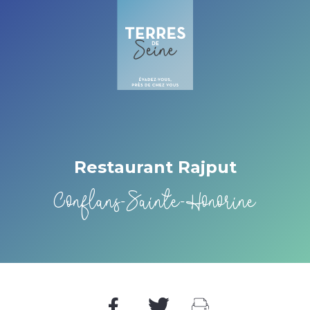
Cookies beheer paneel
Restaurant Rajput
Conflans-Sainte-Honorine