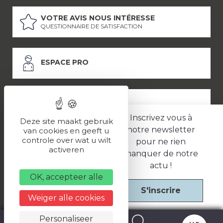
VOTRE AVIS NOUS INTÉRESSE
QUESTIONNAIRE DE SATISFACTION
ESPACE PRO
ESPACE PRESSE
Inscrivez vous à
Deze site maakt gebruik
notre newsletter
van cookies en geeft u
controle over wat u wilt
pour ne rien
LES PARTENAIRES
activeren
manquer de notre
–
–
Mentions légales
Politique de confidentialité
CGV
actu !
OK, accepteer alle
S'inscrire
Une réalisation
Weiger alle cookies
Personaliseer