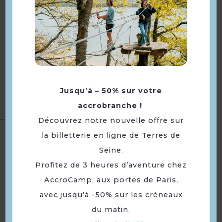
Parking gratuit
Parking
Equipement
Défibrillateur
Equipements
développement durable
Panneau photovoltaïque
Jusqu’à – 50% sur votre
Services
Réservation obligatoire
accrobranche !
Découvrez notre nouvelle offre sur
Langues
Langue(s) parlée(s) :
Français
la billetterie en ligne de Terres de
Seine.
Profitez de 3 heures d’aventure chez
À voir aussi ...
AccroCamp, aux portes de Paris,
avec jusqu’à -50% sur les créneaux
du matin.