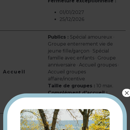
Fermeture exceptionnelle :
01/01/2027
25/12/2026
Publics :
Spécial amoureux ·
Groupe enterrement vie de
jeune fille/garçon · Spécial
famille avec enfants · Groupe
anniversaire · Accueil groupes ·
Accueil
Accueil groupes
affaire/incentive
Taille de groupes :
10 max.
×
Complément d'accueil :
Prévoir d'arriver 10 minutes
avant.
Eau chaude solaire