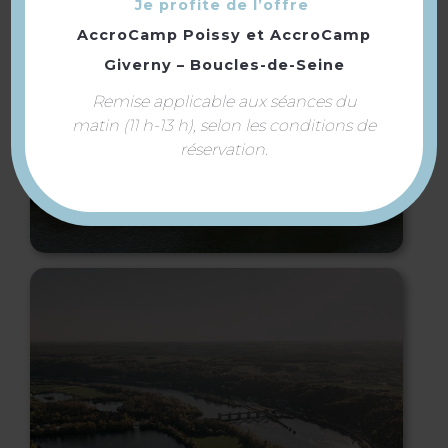
Je profite de l’offre
AccroCamp Poissy
et
AccroCamp
Giverny – Boucles-de-Seine
Remise applicable aux séances du
matin (11 h-13 h), selon les conditions de
réservation.
Collégiale Notre-Dame de
Mantes-la-Jolie (église)