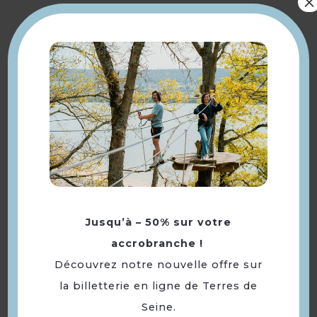
×
1. Appeler au 06.73.47.41.71
pour vérifier la disponibilité et
réserver votre formule et
horaires 2. Puis : - Soit envoyer
par courrier ou déposer aux
bureaux de Paris ou sur le
park à Flins sur seine, un
chèque de caution de
10€/pers. pour bloquer le
matériel. Ce chèque n'est pas
Tarifs
encaissé, il est mis dans votre
dossier et sera restitué à
l'organisateur le jour de votre
Jusqu’à – 50% sur votre
venue. Joindre le formulaire
accrobranche !
de réservation à votre chèque
Découvrez notre nouvelle offre sur
- Soit régler les 10€/pers. par
la billetterie en ligne de Terres de
carte bancaire à distance par
internet sans envoyer de
Seine.