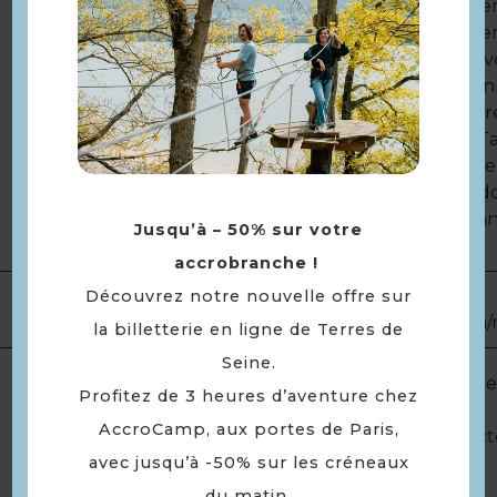
-26 ans : 39€ semaine / 39€ week-en
-18 ans : 30€ semaine / 30€ week-en
CARTE CLUB DE LA CHOUETTE Avec
de la Chouette, profitez toutes l'a
réduction de *-20 € sur tous les G
semaine, week-end & jours fériés Tar
nominative valable 1 an) * -5€ sur le
(La carte Club de la Chouette ne 
réduction pour les 9 trous et -26 ans
Jusqu’à – 50% sur votre
spéciales)
accrobranche !
Sur le site
Découvrez notre nouvelle offre sur
Complément
réservation
http://www.golfdelachouette.com/r
la billetterie en ligne de Terres de
Seine.
Du 01/04 au 31/10 le lundi, mardi, v
Profitez de 3 heures d’aventure chez
week-ends de 7h30 à 17h.
AccroCamp, aux portes de Paris,
Haute saison : du 1er Avril au 31 O
avec jusqu’à -50% sur les créneaux
17h00(dernier départ).
du matin.