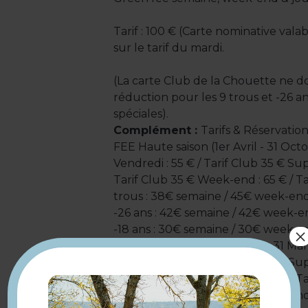
Tarif : 100 € (Carte nominative valab
sur le tarif du mardi.
(La carte Club de la Chouette ne 
réduction pour les 9 trous et -26 ans
spéciales).
Complément :
Tarifs & Réservati
FEE Haute saison (1er Avril - 31 Oct
Vendredi : 55 € / Tarif Club 35 € Sup
Tarif Club 35 € Week-end : 65 € / Ta
trous : 38€ semaine / 45€ week-end 
-26 ans : 42€ semaine / 42€ week-en
-18 ans : 30€ semaine / 30€ week-en
×
Basse saison (1er Novembre - 31 Mar
Vendredi : 45 € / Tarif Club 25 € Sup
Tarif Club 25 € Week-end : 55 € / Ta
trous : 32€ semaine / 39€ week-end 