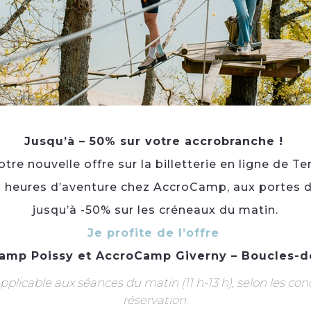
Taille de groupes :
8 max.
Aire de pique-nique
Parking à proximité
Jusqu’à – 50% sur votre accrobranche !
Location de planche à foil
re nouvelle offre sur la billetterie en ligne de Te
Accessible en poussette
3 heures d’aventure chez AccroCamp, aux portes d
Langue(s) parlée(s) :
Français
jusqu’à -50% sur les créneaux du matin.
Je profite de l’offre
À voir aussi ...
amp Poissy
et
AccroCamp Giverny – Boucles-d
plicable aux séances du matin (11 h-13 h), selon les con
réservation.