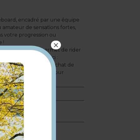
keboard, encadré par une équipe
 amateur de sensations fortes,
s votre progression ou
×
 !
0 minutes, vous permet de rider
 matériel, pas de souci :
tc.) est inclus dans l’achat de
lanche de wakeboard pour