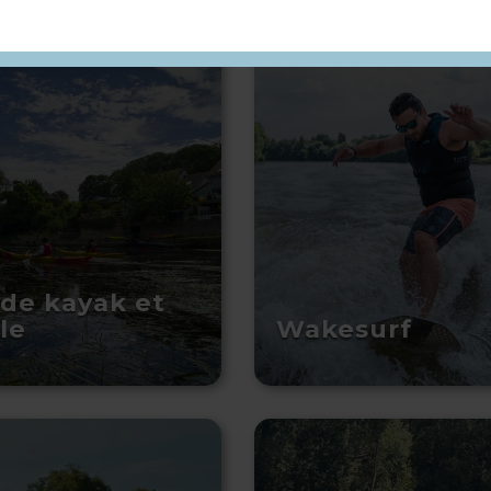
 de kayak et
le
Wakesurf