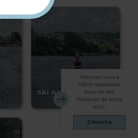
Inscrivez vous à
notre newsletter
Ski nautique
pour ne rien
manquer de notre
actu !
S'inscrire