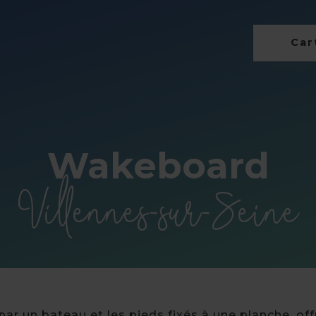
Cart
Wakeboard
Villennes-sur-Seine
ar un bateau et les pieds fixés à une planche, of