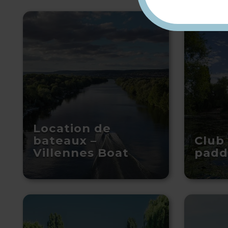
Location de
bateaux –
Club
Villennes Boat
padd