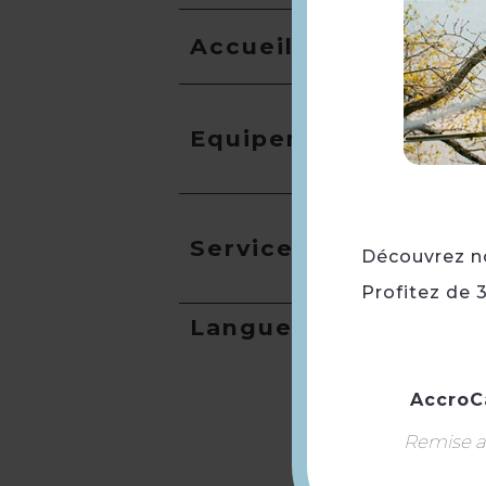
Accueil
Equipement
Services
Découvrez not
Profitez de 
Langues
AccroC
Remise ap