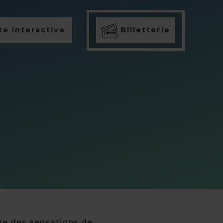
e interactive
Billetterie
fre des sensations de