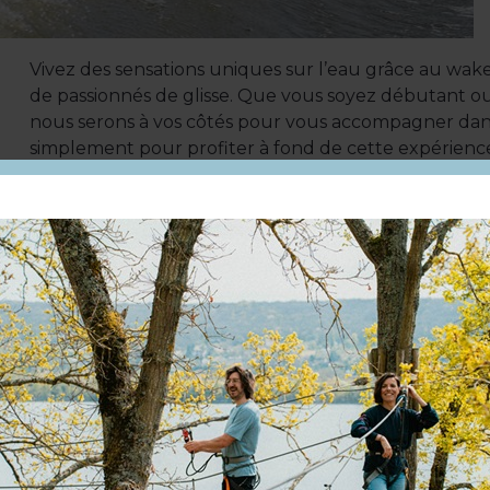
Vivez des sensations uniques sur l’eau grâce au wa
de passionnés de glisse. Que vous soyez débutant ou
nous serons à vos côtés pour vous accompagner dan
simplement pour profiter à fond de cette expérience
Chaque session de wakeboard, d’une durée de 15 à 2
à votre rythme et de faire le plein de sensations. Côté
l’équipement nécessaire (combinaison, casque, gilet, e
votre session. Vous pouvez également louer une p
seulement 5 €/session.
Du 21/04/2025 au 31/10/2025 :
Adulte : à partir de 52 €
Du 21/04 au 31/10, tous les jours de 9h à 23h.