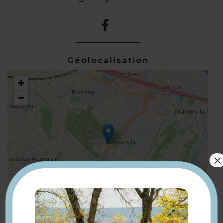
Géolocalisation
+
−
×
Leaflet
| ©
OpenStreetMap