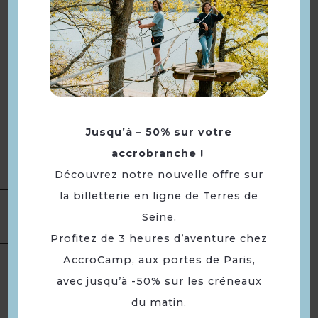
Présentation
Type(s) détaillé(s) :
Autres
Associations
A 3,6 km de la gare de Mantes
la Jolie
Compléments
localisation
80 m ligne de Bus arrêt Mare
Pasloue
Jusqu’à – 50% sur votre
accrobranche !
Ouverture
Jeudi : de 19h à 20h
Découvrez notre nouvelle offre sur
la billetterie en ligne de Terres de
Equipement
Parking
Seine.
Profitez de 3 heures d’aventure chez
Langues
Langue(s) parlée(s) :
Français
AccroCamp, aux portes de Paris,
avec jusqu’à -50% sur les créneaux
du matin.