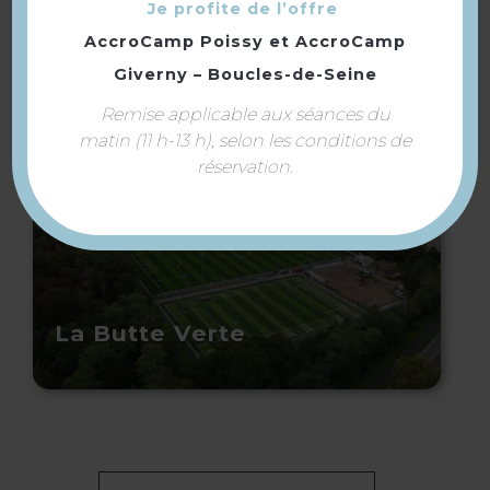
À voir aussi ...
Je profite de l’offre
AccroCamp Poissy
et
AccroCamp
Giverny – Boucles-de-Seine
Remise applicable aux séances du
matin (11 h-13 h), selon les conditions de
réservation.
La Butte Verte