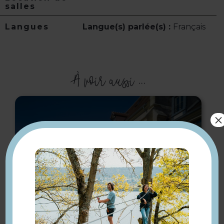
salles
Langues
Langue(s) parlée(s) :
Français
À voir aussi ...
×
Musée du Jouet