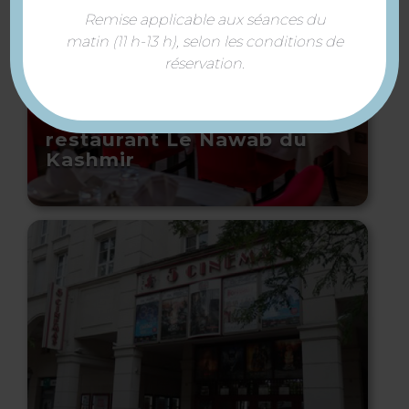
Remise applicable aux séances du
matin (11 h-13 h), selon les conditions de
réservation.
restaurant Le Nawab du
Kashmir