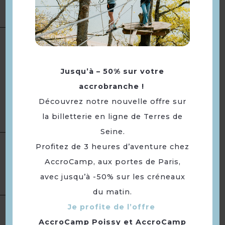
de pouvoir bénéficier des
réservation
prestations du traiteur .
Toute l'année. Tous les jours de
9h30 à 18h30.
Fermé mercredi, jeudi,
Jusqu’à – 50% sur votre
Ouverture
vendredi, samedi et dimanche.
accrobranche !
Du mercredi au samedi de 9h30
Découvrez notre nouvelle offre sur
à 12h15 et de 14h30 à 18h30.
Le dimanche de 9h30 à 12h15.
la billetterie en ligne de Terres de
Seine.
Profitez de 3 heures d’aventure chez
Parking gratuit
AccroCamp, aux portes de Paris,
Equipement
Parking privé
Parking
avec jusqu’à -50% sur les créneaux
du matin.
Langues
Langue(s) parlée(s) :
Français
Je profite de l’offre
AccroCamp Poissy
et
AccroCamp