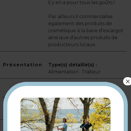
il y en a pour tous les goûts !
Par ailleurs il commercialise
également des produits de
cosmétique à la bave d'escargot
ainsi que d'autres produits de
producteurs locaux.
Présentation
Type(s) détaillé(s) :
Alimentation · Traiteur
×
Contacter le traiteur afin de
pouvoir avoir la tarification et/ou
Tarifs
un devis.
Modes de paiement :
Carte
bancaire/crédit · Espèces
Il est nécessaire de réserver afin
Complément