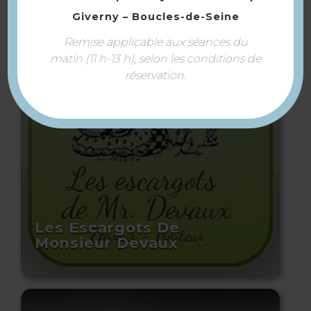
Giverny – Boucles-de-Seine
À voir aussi ...
Remise applicable aux séances du
matin (11 h-13 h), selon les conditions de
réservation.
Les Escargots De
Monsieur Devaux