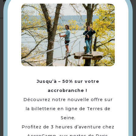
Présentation
Prestataire · Prestataires
d'activités
Langues
Langue(s) parlée(s) :
Français
À voir aussi ...
Jusqu’à – 50% sur votre
accrobranche !
Découvrez notre nouvelle offre sur
la billetterie en ligne de Terres de
Seine.
Profitez de 3 heures d’aventure chez
AccroCamp, aux portes de Paris,