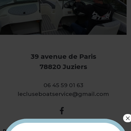
39 avenue de Paris
78820 Juziers
06 45 59 01 63
lecluseboatservice@gmail.com
×
Type(s) détaillé(s) :