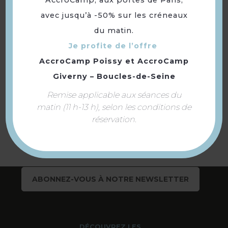
Les Sansonnets
avec jusqu’à -50% sur les créneaux
du matin.
Je profite de l’offre
AccroCamp Poissy
et
AccroCamp
Giverny – Boucles-de-Seine
Retourner
Remise applicable aux séances du
à la sélection
matin (11 h-13 h), selon les conditions de
réservation.
ABONNEZ-VOUS À NOTRE NEWSLETTER
DÉCOUVREZ LES