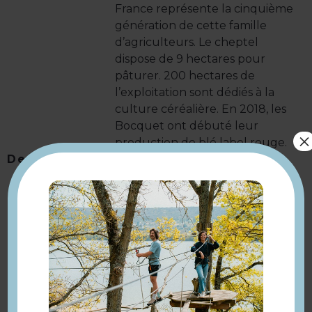
France représente la cinquième
génération de cette famille
d’agriculteurs. Le cheptel
dispose de 9 hectares pour
pâturer. 200 hectares de
l’exploitation sont dédiés à la
culture céréalière. En 2018, les
Bocquet ont débuté leur
×
production de blé label rouge.
Description
La famille a ouvert une
boutique à la ferme en 2017. A
ce jour, une fois par mois, les
adeptes de viande peuvent
venir se procurer les caissettes
préparées avec soin.
Les produits que vous
trouverez à la ferme :
Bœufs en colis et à la pièce,
Veaux en colis et à la pièce,