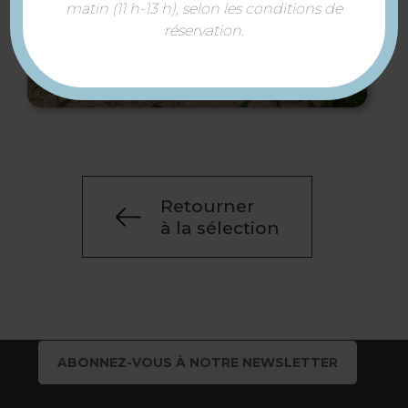
matin (11 h-13 h), selon les conditions de
réservation.
Gîte et cabane – Séjours
au Vert
Retourner
à la sélection
ABONNEZ-VOUS À NOTRE NEWSLETTER