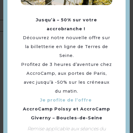
Saucisses et Merguez de bœuf,
Osso-bucos
Jusqu’à – 50% sur votre
Présentation
accrobranche !
Découvrez notre nouvelle offre sur
Langues
Langue(s) parlée(s) :
Français
la billetterie en ligne de Terres de
Seine.
À voir aussi ...
Profitez de 3 heures d’aventure chez
AccroCamp, aux portes de Paris,
avec jusqu’à -50% sur les créneaux
du matin.
Je profite de l’offre
AccroCamp Poissy
et
AccroCamp
Giverny – Boucles-de-Seine
Remise applicable aux séances du