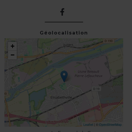
Géolocalisation
+
−
Leaflet
| ©
OpenStreetMap