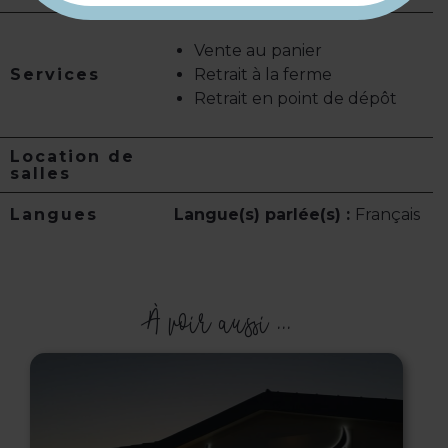
Vente au panier
Services
Retrait à la ferme
Retrait en point de dépôt
Location de
salles
Langues
Langue(s) parlée(s) :
Français
À voir aussi ...