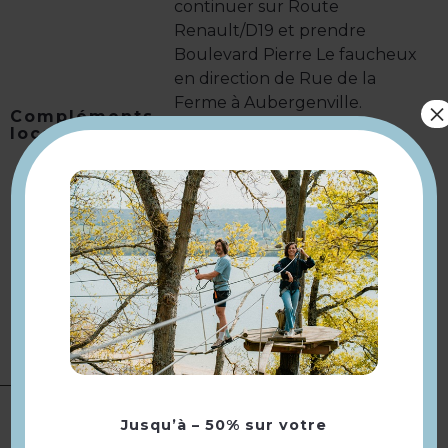
continuer sur Route
Renault/D19 et prendre
Boulevard Pierre Le faucheux
en direction de Rue de la
Ferme à Aubergenville.
×
Compléments
localisation
- En train : se rendre à la gare
de Saint-Lazare puis prendre
un train direction Mantes-la-
Jolie.
Sortir à Aubergenville-
Elisabethville (7ème arrêts).
Puis marcher 13 min (soit 1km)
en direction de la ferme.
A la campagne
Deux paniers sont proposés :
Jusqu’à – 50% sur votre
- 1 part pour 4-6 personnes à