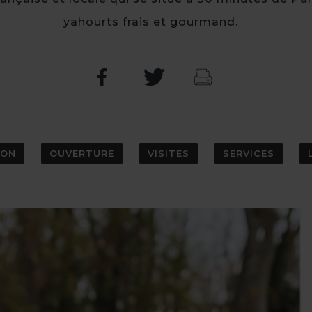
yahourts frais et gourmand.
ION
OUVERTURE
VISITES
SERVICES