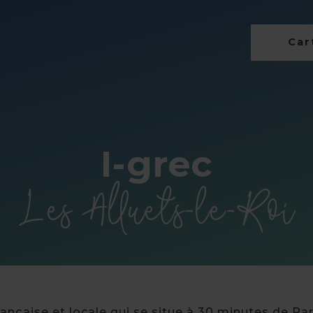
Cart
I-grec
Les Alluets-le-Roi
rançaise et locale qui se situe à 30 minutes de Par