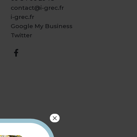
contact@i-grec.fr
i-grec.fr
Google My Business
Twitter
×