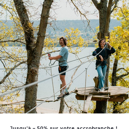
Il crée et fabrique dans la région des produits frais,
additifs, sans colorant et sans conservateur dans u
Aussi, I-grec travaille avec l'association ESAT qui e
elles s'occupent du packaging des produits.
Il est possible de visiter le laboratoire.
Soutenir l'activité locale, la marque a décidé d'acqu
proposer leur yaourt ainsi que des producteurs loca
Toute l'année. Tous les jours.
Fermé le mardi.
Lundi : de 17h à 19h
Jusqu’à – 50% sur votre accrobranche !