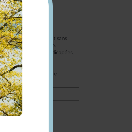
 gourmands, de qualité et sans
ne démarche responsable.
ngage des personnes handicapées,
érir une boutique afin de
ux.