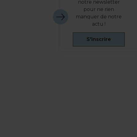
notre newsletter
pour ne rien
manquer de notre
actu !
S'inscrire