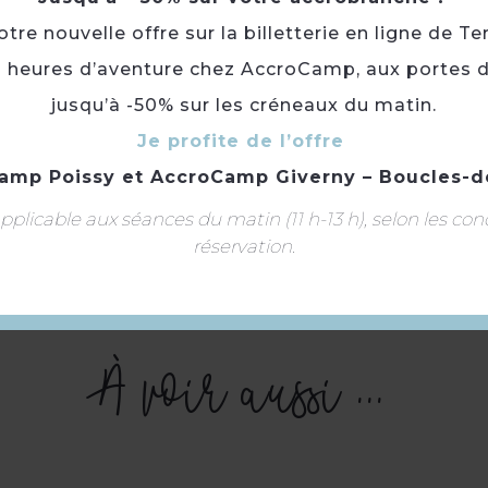
Mercredi, Vendredi, Samedi : de 11h à 19h
Dimanche : de 10h à 13h.
re nouvelle offre sur la billetterie en ligne de Te
3 heures d’aventure chez AccroCamp, aux portes d
jusqu’à -50% sur les créneaux du matin.
Langues de la visite :
Anglais · Français
Je profite de l’offre
amp Poissy
et
AccroCamp Giverny – Boucles-d
Boutique
Livraison à domicile
plicable aux séances du matin (11 h-13 h), selon les con
réservation.
Langue(s) parlée(s) :
Français
À voir aussi ...