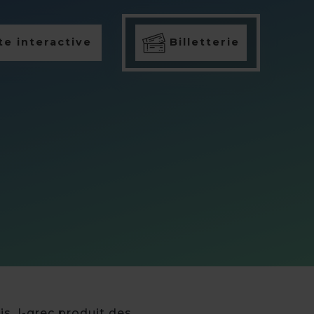
e interactive
Billetterie
is. I-grec produit des