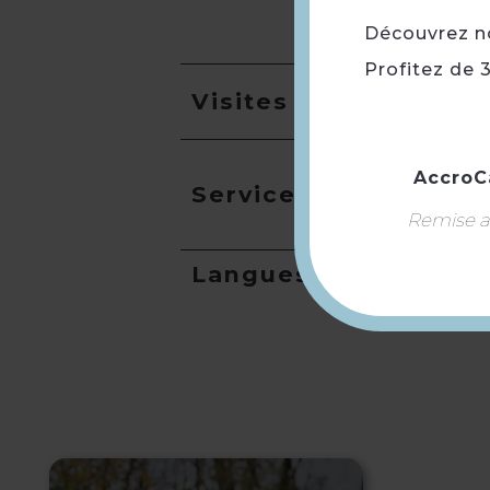
Découvrez not
Profitez de 
Visites
AccroC
Services
Remise ap
Langues