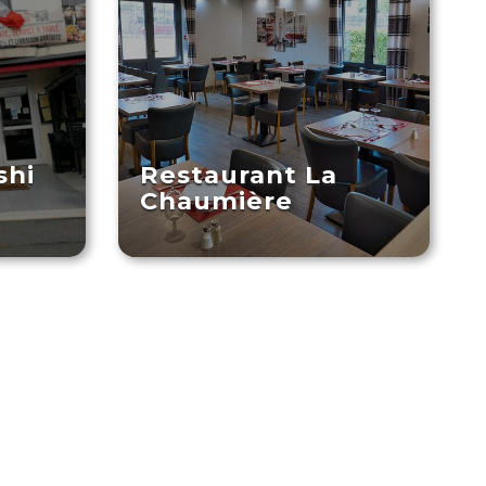
shi
Restaurant La
Chaumière