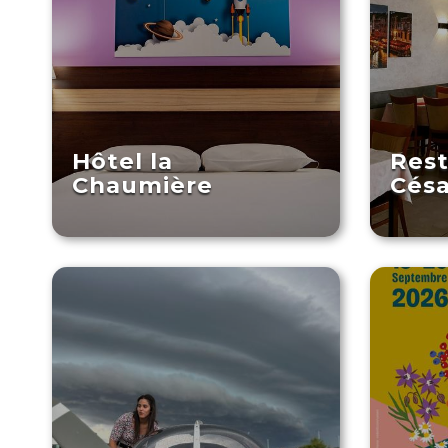
Hôtel la
Rest
Chaumière
Césa