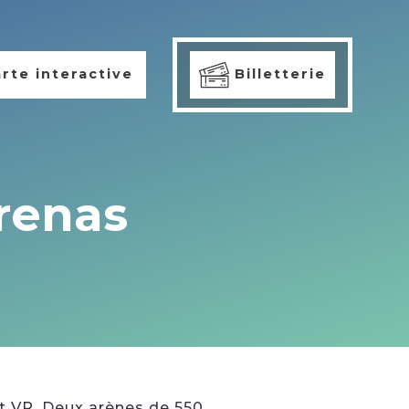
rte interactive
Billetterie
renas
t VR. Deux arènes de 550