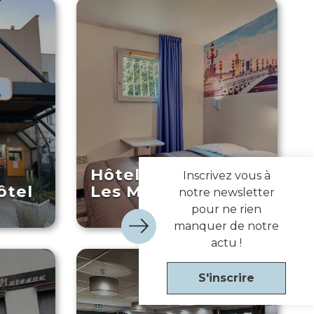
Hôtel Welcomotel
Inscrivez vous à
ôtel
Les Mureaux
notre newsletter
pour ne rien
manquer de notre
actu !
S'inscrire