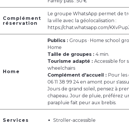
Family pass : 50 €
Le groupe WhatsApp permet de tr
Complément
la ville avec la géolocalisation :
réservation
https://chat.whatsapp.com/KXv
Publics :
Groups · Home school gro
Home
Taille de groupes :
4 min.
Tourisme adapté :
Accessible for 
wheelchairs
Home
Complément d'accueil :
Pour les
06 11 38 99 24 en amont pour s'assur
Jours de grand soleil, pensez à pr
chapeau. Jour de pluie, préférez un
parapluie fait peur aux brebis.
Services
Stroller-accessible