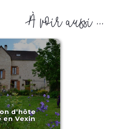
À voir aussi ...
on d’hôte
 en Vexin