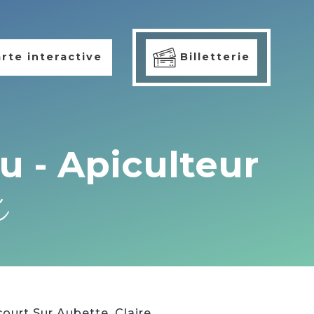
rte interactive
Billetterie
u - Apiculteur
e
ourt Sur Aubette. Claire