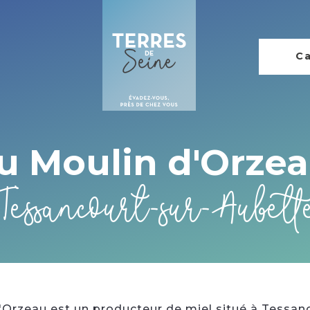
Ca
u Moulin d'Orzea
Tessancourt-sur-Aubett
'Orzeau est un producteur de miel situé à Tessanc