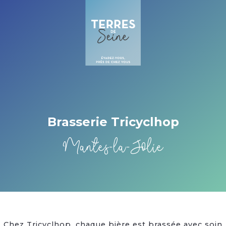
Cookies management panel
Brasserie Tricyclhop
Mantes-la-Jolie
Chez Tricyclhop, chaque bière est brassée avec soin