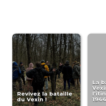
La b
Vexi
Revivez la bataille
l’it
du Vexin !
194