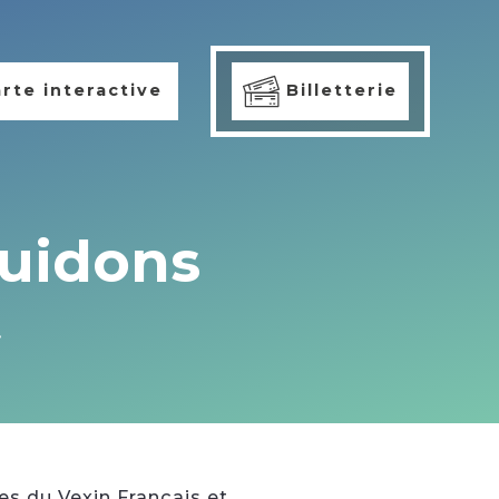
rte interactive
Billetterie
Guidons
s du Vexin Français et