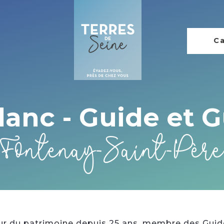
Ca
Blanc - Guide et 
Fontenay-Saint-Père
r du patrimoine depuis 25 ans, membre des Guide