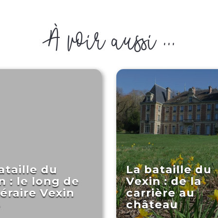
À voir aussi ...
ataille du
La bataille du
n : le long de
Vexin : de la
inéraire Vexin
carrière au
4
château