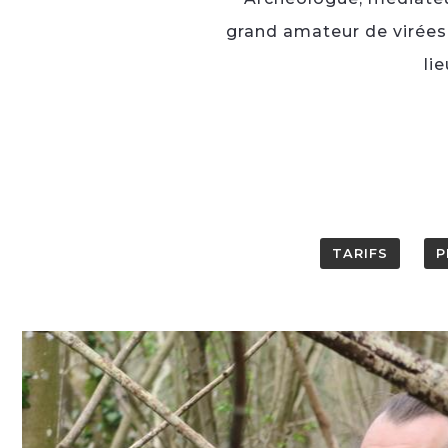
grand amateur de virées 
li
TARIFS
P