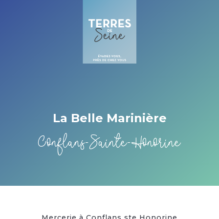
Cookies management panel
La Belle Marinière
Conflans-Sainte-Honorine
Mercerie à Conflans ste Honorine