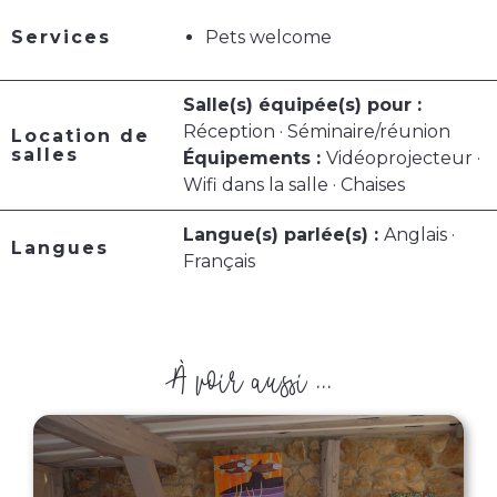
Services
Pets welcome
Salle(s) équipée(s) pour :
Réception · Séminaire/réunion
Location de
salles
Équipements :
Vidéoprojecteur ·
Wifi dans la salle · Chaises
Langue(s) parlée(s) :
Anglais ·
Langues
Français
À voir aussi ...