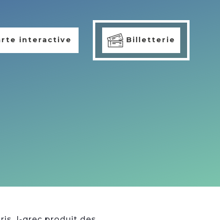
rte interactive
Billetterie
ris. I-grec produit des