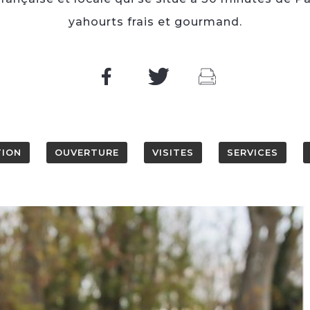
yahourts frais et gourmand.
TION
OUVERTURE
VISITES
SERVICES