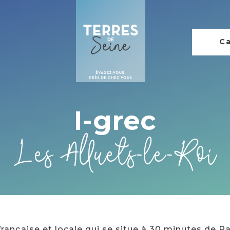
Ca
I-grec
Les Alluets-le-Roi
française et locale qui se situe à 30 minutes de Pa