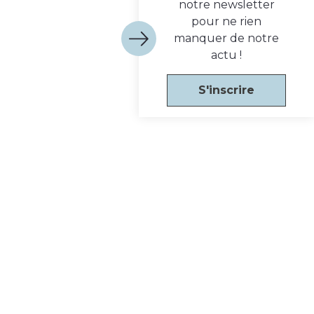
notre newsletter
pour ne rien
manquer de notre
actu !
S'inscrire