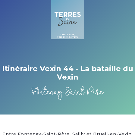
Cookies management panel
Itinéraire Vexin 44 - La bataille du
Vexin
Fontenay-Saint-Père
Entre Fontenay-Saint-Père, Sailly et Brueil-en-Vexin,