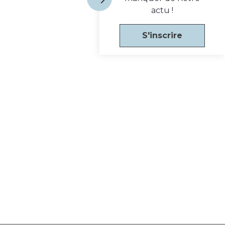
actu !
S'inscrire