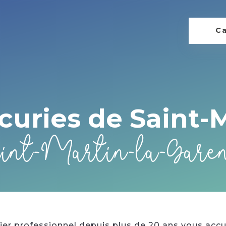
Ca
curies de Saint-
int-Martin-la-Gare
lier professionnel depuis plus de 20 ans vous accue