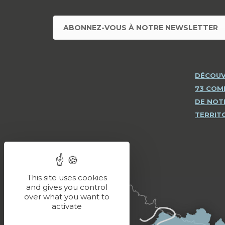
ABONNEZ-VOUS À NOTRE NEWSLETTER
DÉCOUV
73 CO
DE NOT
TERRIT
This site uses cookies
and gives you control
over what you want to
activate