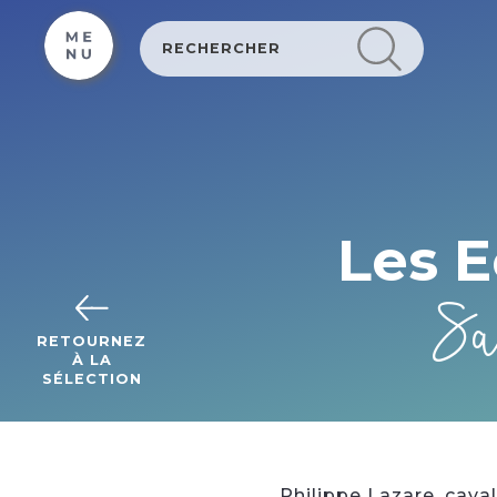
Cookies management panel
Les E
Sa
RETOURNEZ
À LA
SÉLECTION
Philippe Lazare, cava