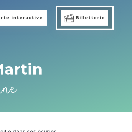
rte interactive
Billetterie
Martin
nne
ille dans ses écuries.